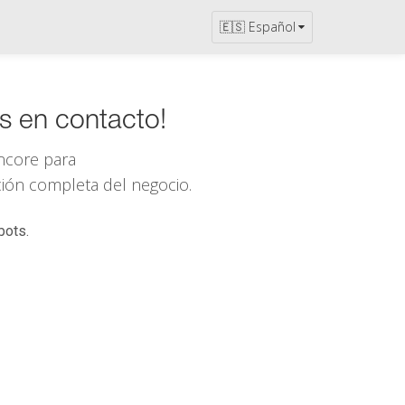
🇪🇸 Español
s en contacto!
ncore
para
ación completa del negocio.
bots.