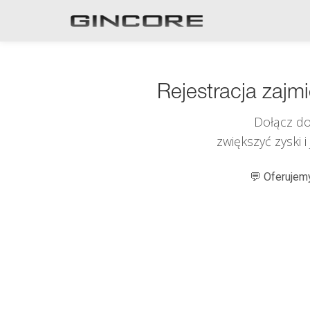
Rejestracja zajm
Dołącz do
zwiększyć zyski 
💬 Oferujemy