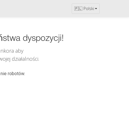
🇵🇱 Polski
ństwa dyspozycji!
inkora
aby
jej działalności.
 nie robotów.