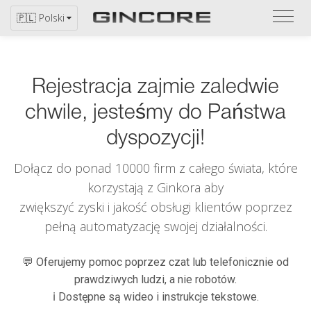
Zapo
🇵🇱 Polski
się
z
katal
Rejestracja zajmie zaledwie
chwile, jesteśmy do Państwa
dyspozycji!
Dołącz do ponad 10000 firm z całego świata, które
korzystają z
Ginkora
aby
zwiększyć zyski i jakość obsługi klientów poprzez
pełną automatyzację swojej działalności.
💬 Oferujemy pomoc poprzez czat lub telefonicznie od
prawdziwych ludzi, a nie robotów.
ℹ️ Dostępne są wideo i instrukcje tekstowe.