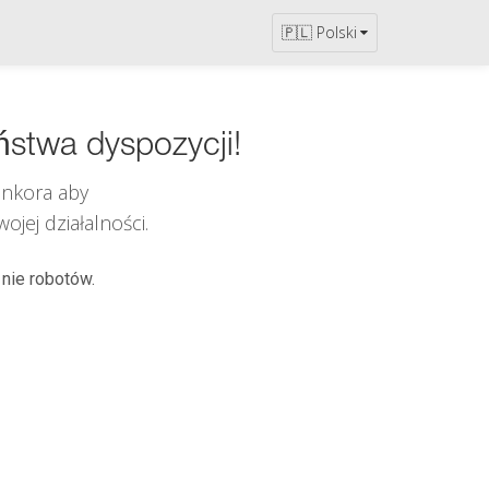
🇵🇱 Polski
ństwa dyspozycji!
inkora
aby
jej działalności.
 nie robotów.