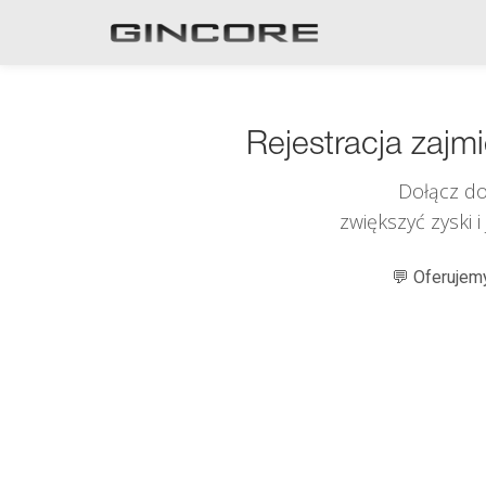
Rejestracja zajm
Dołącz do
zwiększyć zyski 
💬 Oferujemy