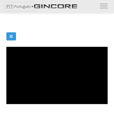
Ver
🇵🇹 Português
catál