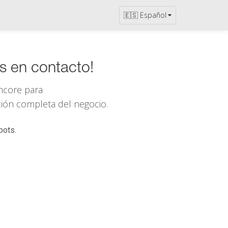
🇪🇸 Español
s en contacto!
ncore
para
ación completa del negocio.
bots.