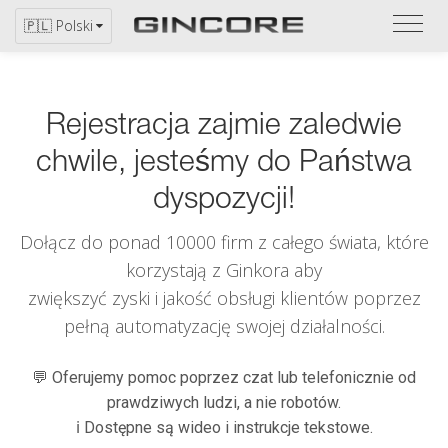
Zapo
🇵🇱 Polski
się
z
katal
Rejestracja zajmie zaledwie
chwile, jesteśmy do Państwa
dyspozycji!
Dołącz do ponad 10000 firm z całego świata, które
korzystają z
Ginkora
aby
zwiększyć zyski i jakość obsługi klientów poprzez
pełną automatyzację swojej działalności.
💬 Oferujemy pomoc poprzez czat lub telefonicznie od
prawdziwych ludzi, a nie robotów.
ℹ️ Dostępne są wideo i instrukcje tekstowe.