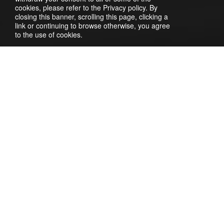
cookies, please refer to the Privacy policy. By
closing this banner, scrolling this page, clicking a
link or continuing to browse otherwise, you agree
to the use of cookies.
Для подключения провайдера sms.ru необходимо
зарегистрироваться на сайте https://smsp.by/. После
регистрации переходим в личный кабинет и нажимаем
на свое имя в правом верхнем углу. Переходим в
раздел
API
и копируем
API-key
.
Далее нужно создать подпись отправителя.
Переходим в раздел
Имена отправителя
и нажимаем
Добавить
. Указываем имя отправителя и описание.