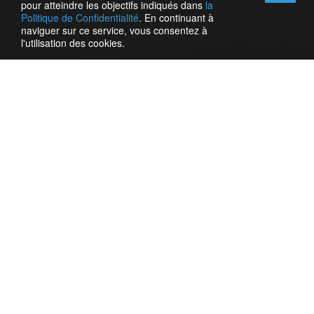
pour atteindre les objectifs indiqués dans
la
Politique de Confidentialité
. En continuant à
naviguer sur ce service, vous consentez à
l'utilisation des cookies.
Le widget « Avis sur le travail des employés » est une
petite fenêtre qui s'affiche sur votre site. En cliquant
dessus, un formulaire s'ouvre, permettant au client de
fournir une note au personnel et d'évaluer la qualité du
service.
Dans le programme Gincore, allez dans le menu
More
menu
->
Widgets
->
Feedback on the work of employees
. Pour
l'installation, il est nécessaire d'insérer un code spécial sur