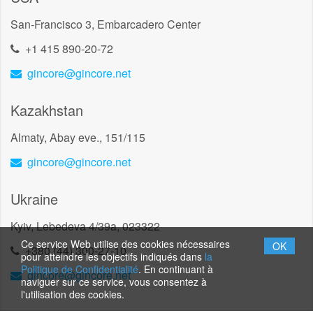
San-Francisco 3, Embarcadero Center
+1 415 890-20-72
gincore@gincore.net
Kazakhstan
Almaty, Abay eve., 151/115
gincore@gincore.net
Ukraine
Kyiv, Lebedeva 4/39a, 023322
Ce service Web utilise des cookies nécessaires
OK
+380 (44) 300-27-10
pour atteindre les objectifs indiqués dans
la
Politique de Confidentialité
. En continuant à
gincore@gincore.net
naviguer sur ce service, vous consentez à
l'utilisation des cookies.