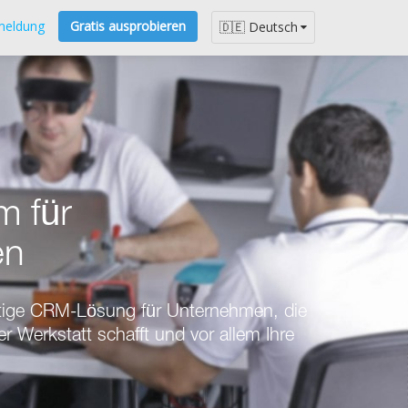
meldung
Gratis ausprobieren
🇩🇪 Deutsch
 für
en
rtige CRM-Lösung für Unternehmen, die
er Werkstatt schafft und vor allem Ihre