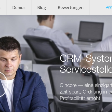
n
Demos
Blog
Bewertungen
An
CRM-System
Servicestell
Gincore — eine einziga
Zeit spart, Ordnung in d
Profitabilität erhöht.