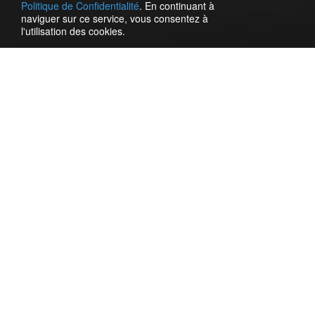
Politique de Confidentialité
. En continuant à
naviguer sur ce service, vous consentez à
l'utilisation des cookies.
Pour connecter un fournisseur, il est nécessaire de
s'inscrire sur le site https://turbosms.ua. Après l'inscription,
connectez-vous à votre compte Turbosms. Ici, allez dans la
section
Gateway (API)
->
API Settings
. Cochez la méthode
de connexion
SOAP
. Inventez et indiquez un identifiant et
un mot de passe d'autorisation distincts pour le serveur.
Enregistrez les paramètres. Pour appliquer les
modifications, vous devez entrer le mot de passe actuel
dans TurboSMS.