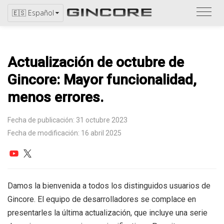
Consu
🇪🇸 Español
el
catál
Actualización de octubre de
Gincore: Mayor funcionalidad,
menos errores.
Fecha de publicación: 31 octubre 2023
Fecha de modificación: 16 abril 2025
Damos la bienvenida a todos los distinguidos usuarios de
Gincore. El equipo de desarrolladores se complace en
presentarles la última actualización, que incluye una serie