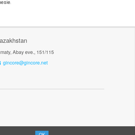
nesie.
azakhstan
lmaty, Abay eve., 151/115
gincore@gincore.net
OK