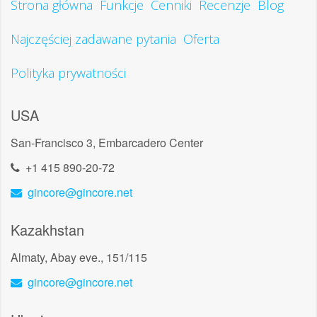
Strona główna
Funkcje
Cenniki
Recenzje
Blog
Najczęściej zadawane pytania
Oferta
Polityka prywatności
USA
San-Francisco 3, Embarcadero Center
+1 415 890-20-72
gincore@gincore.net
Kazakhstan
Almaty, Abay eve., 151/115
gincore@gincore.net