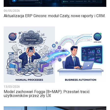
06/05/2026
Aktualizacja ERP Gincore: moduł Czaty, nowe raporty i CRM.
13/03/2026
Model zachowań Fogga (B=MAP): Przestań tracić
użytkowników przez zły UX