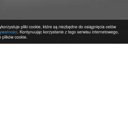
korzystuje pliki cookie, które są niezbędne do osiągnięcia celów
rywatności
. Kontynuując korzystanie z tego serwisu internetowego,
 plików cookie.
iu
mów. Słuchaj nagrań rozmów
temu Gincore jednym