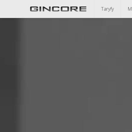
Taryfy
M