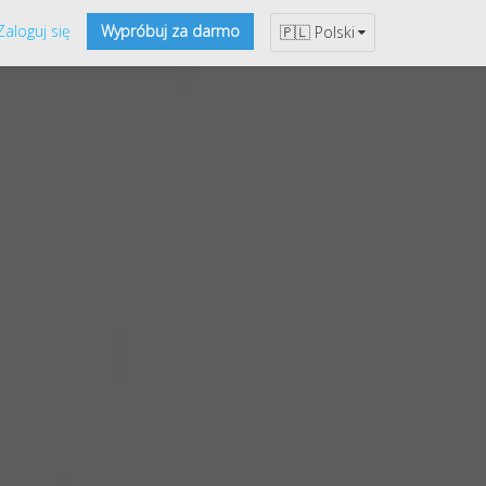
Zaloguj się
Wypróbuj za darmo
🇵🇱 Polski