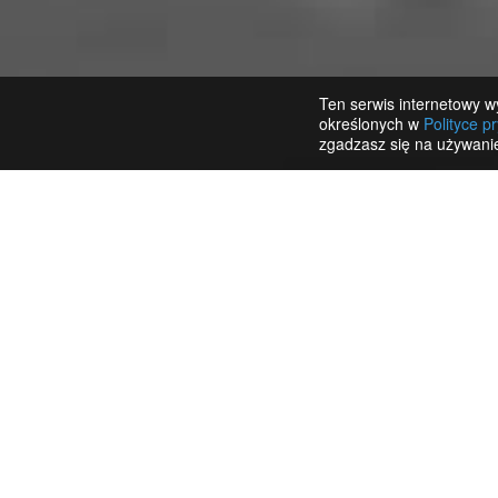
Ten serwis internetowy wy
określonych w
Polityce p
zgadzasz się na używanie
Funkcje integracji:
Popup mapa przy przychodzącym połączen
Integracja statystyk połączeń i nagrań roz
bezpośrednio w systemie Gincore
Połączenia wychodzące do klientów z sys