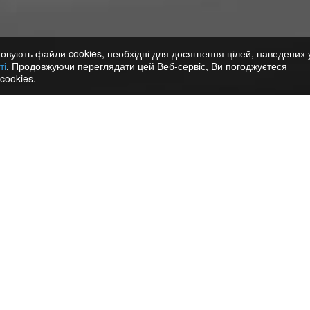
овують файли cookies, необхідні для досягнення цілей, наведених 
ті
. Продовжуючи переглядати цей Веб-сервіс, Ви погоджуєтеся
cookies.
 розмов. Слухайте записи
re в один клік.