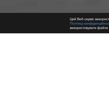
Цей Веб-сервіс використ
Політиці конфіденційнос
використовувати файли 
Функції інтеграції:
Спливаюча карта при вхідному дзвінку.
Інтеграція статистики дзвінків і записів
розмов прямо з системи Gincore.
Вихідні дзвінки клієнтам з системи Ginco