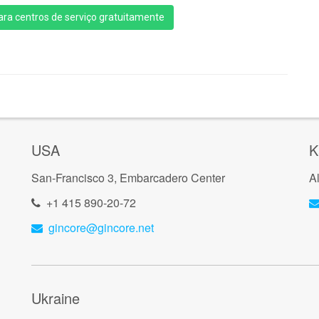
ra centros de serviço gratuitamente
USA
K
San-Francisco 3, Embarcadero Center
A
+1 415 890-20-72
gincore@gincore.net
Ukraine