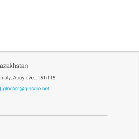
azakhstan
lmaty, Abay eve., 151/115
gincore@gincore.net