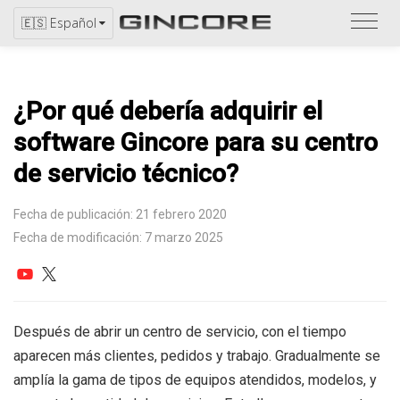
Consu
🇪🇸 Español
el
catál
¿Por qué debería adquirir el
software Gincore para su centro
de servicio técnico?
Fecha de publicación: 21 febrero 2020
Fecha de modificación: 7 marzo 2025
Después de abrir un centro de servicio, con el tiempo
aparecen más clientes, pedidos y trabajo. Gradualmente se
amplía la gama de tipos de equipos atendidos, modelos, y