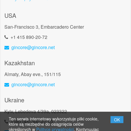
USA
San-Francisco 3, Embarcadero Center
+1 415 890-20-72
gincore@gincore.net
Kazakhstan
Almaty, Abay eve., 151/115
gincore@gincore.net
Ukraine
Kyiv, Lebedeva 4/39a, 023322
Ten serwis internetowy wykorzystuje pliki cookie,
OK
+380 (44) 300-27-10
które są niezbędne do osiągnięcia celów
określonych w
Polityce prywatności
. Kontynuując