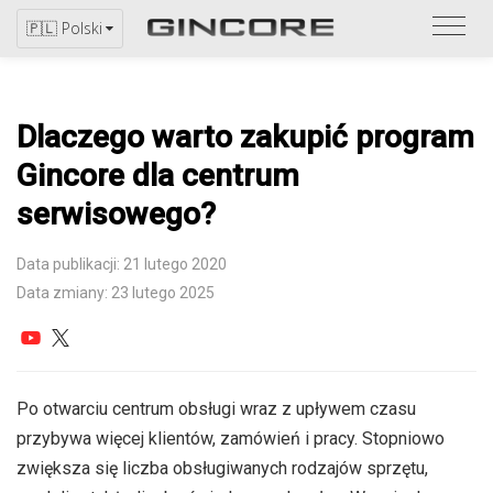
Zapo
🇵🇱 Polski
się
z
katal
Dlaczego warto zakupić program
Gincore dla centrum
serwisowego?
Data publikacji: 21 lutego 2020
Data zmiany: 23 lutego 2025
Po otwarciu centrum obsługi wraz z upływem czasu
przybywa więcej klientów, zamówień i pracy. Stopniowo
zwiększa się liczba obsługiwanych rodzajów sprzętu,