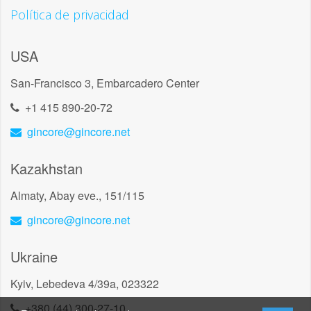
Política de privacidad
USA
San-Francisco 3, Embarcadero Center
+1 415 890-20-72
gincore@gincore.net
Kazakhstan
Almaty, Abay eve., 151/115
gincore@gincore.net
Ukraine
Kyiv, Lebedeva 4/39a, 023322
+380 (44) 300-27-10