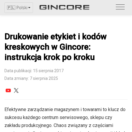
Zapo
🇵🇱 Polski
się
z
katal
Drukowanie etykiet i kodów
kreskowych w Gincore:
instrukcja krok po kroku
Data publikacji: 15 sierpnia 2017
Data zmiany: 7 sierpnia 2025
Efektywne zarządzanie magazynem i towarami to klucz do
sukcesu każdego centrum serwisowego, sklepu czy
zakładu produkcyjnego. Chaos związany z częściami