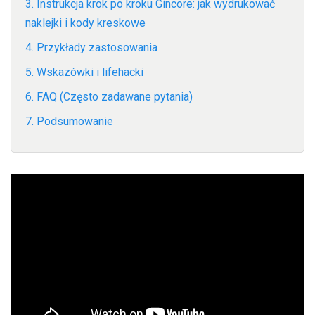
3. Instrukcja krok po kroku Gincore: jak wydrukować
naklejki i kody kreskowe
4. Przykłady zastosowania
5. Wskazówki i lifehacki
6. FAQ (Często zadawane pytania)
7. Podsumowanie