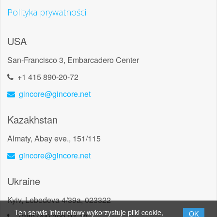
Polityka prywatności
USA
San-Francisco 3, Embarcadero Center
+1 415 890-20-72
gincore@gincore.net
Kazakhstan
Almaty, Abay eve., 151/115
gincore@gincore.net
Ukraine
Kyiv, Lebedeva 4/39a, 023322
Ten serwis internetowy wykorzystuje pliki cookie,
OK
+380 (44) 300-27-10