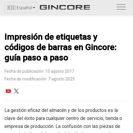
Consu
🇪🇸 Español
el
catál
Impresión de etiquetas y
códigos de barras en Gincore:
guía paso a paso
Fecha de publicación: 15 agosto 2017
Fecha de modificación: 7 agosto 2025
La gestión eficaz del almacén y de los productos es la
clave del éxito para cualquier centro de servicio, tienda o
empresa de producción. La confusión con las piezas de