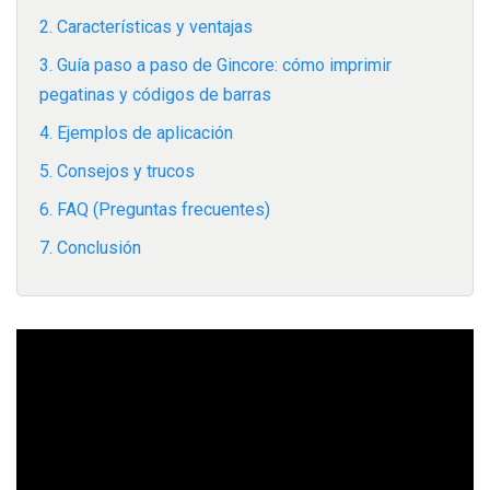
2. Características y ventajas
3. Guía paso a paso de Gincore: cómo imprimir
pegatinas y códigos de barras
4. Ejemplos de aplicación
5. Consejos y trucos
6. FAQ (Preguntas frecuentes)
7. Conclusión