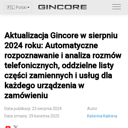
Zapo
🇵🇱 Polski
się
z
katal
Aktualizacja Gincore w sierpniu
2024 roku: Automatyczne
rozpoznawanie i analiza rozmów
telefonicznych, oddzielne listy
części zamiennych i usług dla
każdego urządzenia w
zamówieniu
Data publikacji: 23 sierpnia 2024
Autor
Data zmiany: 29 kwietnia 2025
Katerina Kalinina