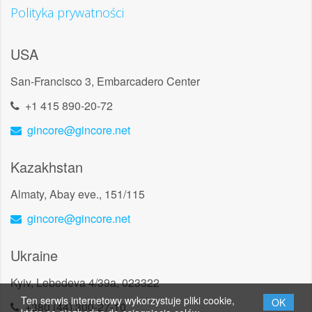
Polityka prywatności
USA
San-Francisco 3, Embarcadero Center
+1 415 890-20-72
gincore@gincore.net
Kazakhstan
Almaty, Abay eve., 151/115
gincore@gincore.net
Ukraine
Kyiv, Lebedeva 4/39a, 023322
Ten serwis internetowy wykorzystuje pliki cookie,
OK
+380 (44) 300-27-10