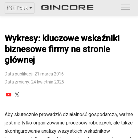
Zapo
🇵🇱 Polski
się
z
katal
Wykresy: kluczowe wskaźniki
biznesowe firmy na stronie
głównej
Data publikacji: 21 marca 2016
Data zmiany: 24 kwietnia 2025
Aby skutecznie prowadzić działalność gospodarczą, ważne
jest nie tylko organizowanie procesów roboczych, ale także
skonfigurowanie analizy wszystkich wskaźników