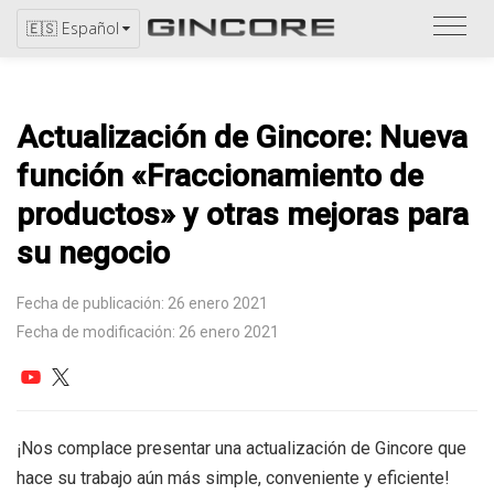
Consu
🇪🇸 Español
el
catál
Actualización de Gincore: Nueva
función «Fraccionamiento de
productos» y otras mejoras para
su negocio
Fecha de publicación: 26 enero 2021
Fecha de modificación: 26 enero 2021
¡Nos complace presentar una actualización de Gincore que
hace su trabajo aún más simple, conveniente y eficiente!