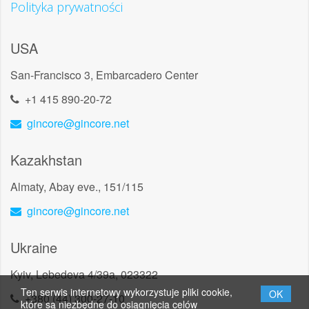
Polityka prywatności
USA
San-Francisco 3, Embarcadero Center
+1 415 890-20-72
gincore@gincore.net
Kazakhstan
Almaty, Abay eve., 151/115
gincore@gincore.net
Ukraine
Kyiv, Lebedeva 4/39a, 023322
Ten serwis internetowy wykorzystuje pliki cookie,
OK
+380 (44) 300-27-10
które są niezbędne do osiągnięcia celów