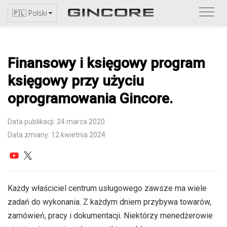
Zapo
🇵🇱 Polski
się
z
katal
Finansowy i księgowy program
księgowy przy użyciu
oprogramowania Gincore.
Data publikacji: 24 marca 2020
Data zmiany: 12 kwietnia 2024
Każdy właściciel centrum usługowego zawsze ma wiele
zadań do wykonania. Z każdym dniem przybywa towarów,
zamówień, pracy i dokumentacji. Niektórzy menedżerowie