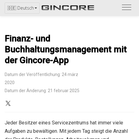
Bitte
🇩🇪 Deutsch
bezi
Sie
sich
Finanz- und
auf
den
Buchhaltungsmanagement mit
Katal
der Gincore-App
Datum der Veröffentlichung: 24 märz
2020
Datum der Änderung: 21 februar 2025
Jeder Besitzer eines Servicezentrums hat immer viele
Aufgaben zu bewältigen. Mit jedem Tag steigt die Anzahl