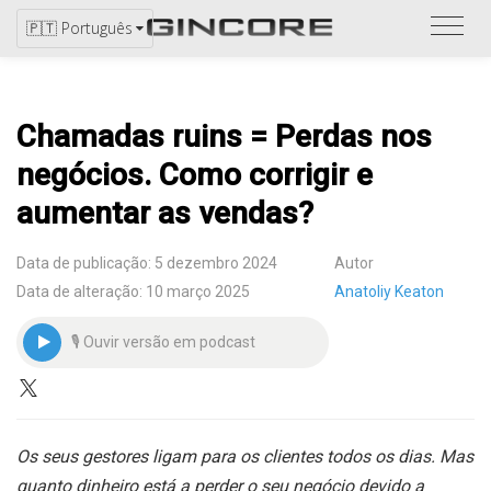
Ver
🇵🇹 Português
catál
Chamadas ruins = Perdas nos
negócios. Como corrigir e
aumentar as vendas?
Data de publicação: 5 dezembro 2024
Autor
Data de alteração: 10 março 2025
Anatoliy Keaton
🎙 Ouvir versão em podcast
Os seus gestores ligam para os clientes todos os dias. Mas
quanto dinheiro está a perder o seu negócio devido a