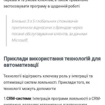
застосовувати програму в щоденній роботі.
Близько 3 з 5 глобальних споживачів
припинили відносини з брендом через
погане обслуговування клієнтів, за даними
Microsoft.
Приклади використання технологій для
автоматизації
Технології відіграють ключову роль у інтеграції та
оптимізації систем лояльності. Приклади того, як
технології можуть допомогти:
1.
CRM-системи
: Інтеграція програми лояльності з CRM-
системою дозволяє автоматично відстежувати