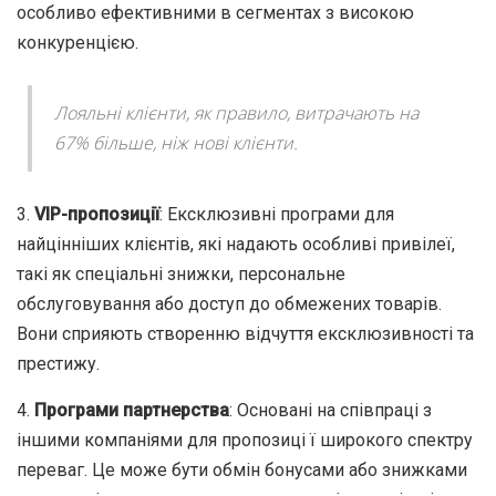
особливо ефективними в сегментах з високою
конкуренцією.
Лояльні клієнти, як правило, витрачають на
67% більше, ніж нові клієнти.
3.
VIP-пропозиції
: Ексклюзивні програми для
найцінніших клієнтів, які надають особливі привілеї,
такі як спеціальні знижки, персональне
обслуговування або доступ до обмежених товарів.
Вони сприяють створенню відчуття ексклюзивності та
престижу.
4.
Програми партнерства
: Основані на співпраці з
іншими компаніями для пропозиці ї широкого спектру
переваг. Це може бути обмін бонусами або знижками