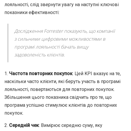
лояльності, слід звернути увагу на наступні ключові
показники ефективності:
Дослідження Forrester показують, що компанії
з сильними цифровими можливостями в
програмі лояльності бачать вищу
задоволеність клієнтів.
1.
Частота повторних покупок
: Цей KPI вказує на те,
наскільки часто клієнти, які беруть участь в програмі
лояльності, повертаються для повторних покупок.
Збільшення цього показника свідчить про те, що
програма успішно стимулює клієнтів до повторних
покупок.
2.
Середній чек
: Вимірює середню суму, яку