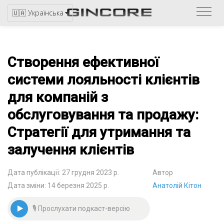
Звер
🇺🇦 Українська
до
катал
Створення ефективної
системи лояльності клієнтів
для компаній з
обслуговування та продажу:
Стратегії для утримання та
залучення клієнтів
Дата публікації: 27 грудня 2023 р.
Автор
Дата зміни: 14 березня 2025 р.
Анатолій Кітон
🎙 Прослухати подкаст-версію