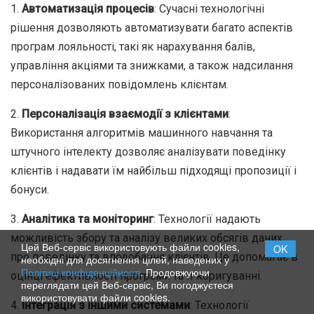
1.
Автоматизація процесів
: Сучасні технологічні
рішення дозволяють автоматизувати багато аспектів
програм лояльності, такі як нарахування балів,
управління акціями та знижками, а також надсилання
персоналізованих повідомлень клієнтам.
2.
Персоналізація взаємодії з клієнтами
:
Використання алгоритмів машинного навчання та
штучного інтелекту дозволяє аналізувати поведінку
клієнтів і надавати їм найбільш підходящі пропозиції і
бонуси.
3.
Аналітика та моніторинг
: Технології надають
можливість збору та аналізу великих обсягів даних
Цей Веб-сервіс використовують файли cookies,
OK
про поведінку та вподобання клієнтів. Це допомагає в
необхідні для досягнення цілей, наведених у
Політиці конфіденційності
. Продовжуючи
оцінці ефективності програми та її коригуванні.
переглядати цей Веб-сервіс, Ви погоджуєтеся
використовувати файли cookies.
4.
Інтеграція з іншими системами
: Технології