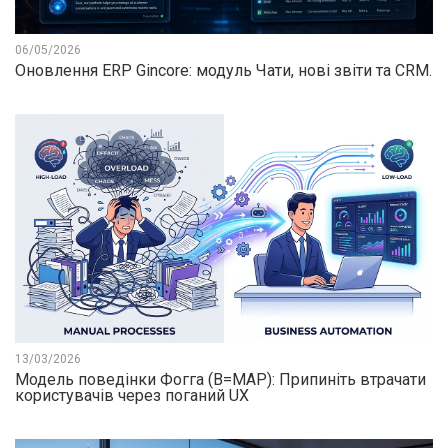
06/05/2026
Оновлення ERP Gincore: модуль Чати, нові звіти та CRM.
13/03/2026
Модель поведінки Фогга (B=MAP): Припиніть втрачати
користувачів через поганий UX