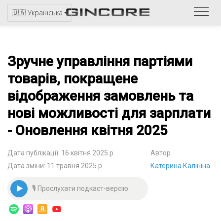
Звер
🇺🇦 Українська
до
катал
Зручне управління партіями
товарів, покращене
відображення замовлень та
нові можливості для зарплати
- Оновлення квітня 2025
Дата публікації: 16 квітня 2025 р.
Автор
Дата зміни: 11 травня 2025 р.
Катерина Калініна
🎙 Прослухати подкаст-версію