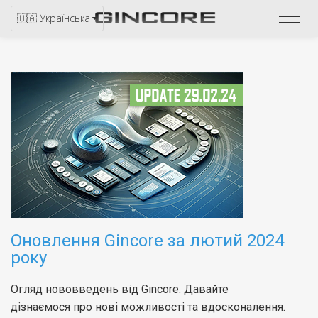
Звер
🇺🇦 Українська
до
катал
Оновлення Gincore за лютий 2024
року
Огляд нововведень від Gincore. Давайте
дізнаємося про нові можливості та вдосконалення.