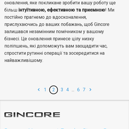
оновлення, яке покликане зробити вашу роботу ще
більш
інтуїтивною, ефективною та приємною
! Ми
постійно прагнемо до вдосконалення,
прислухаючись до ваших побажань, щоб Gincore
залишався незамінним помічником у вашому
бізнесі. Це оновлення принесе цілу низку
поліпшень, які допоможуть вам заощадити час,
спростити рутинні операції та зосередитися на
найважливішому.
1
2
3
4
...
6
7