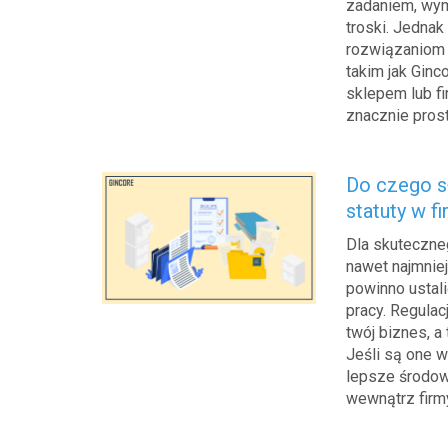
zadaniem, wym
troski. Jedna
rozwiązaniom
takim jak Gin
sklepem lub fi
znacznie prost
Do czego sł
statuty w f
Dla skuteczne
nawet najmnie
powinno ustali
pracy. Regulac
twój biznes, a
Jeśli są one 
lepsze środow
wewnątrz firm