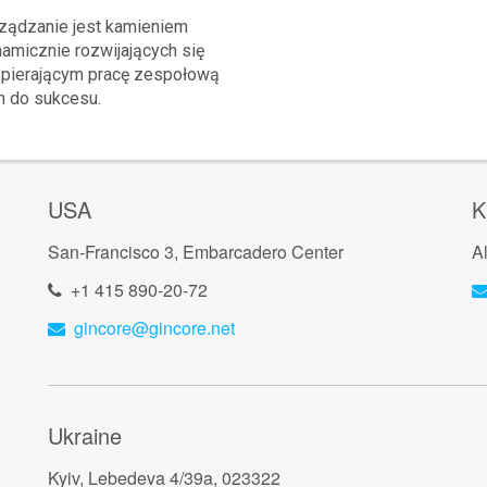
ządzanie jest kamieniem
amicznie rozwijających się
wspierającym pracę zespołową
 do sukcesu.
USA
K
San-Francisco 3, Embarcadero Center
A
+1 415 890-20-72
gincore@gincore.net
Ukraine
Kyiv, Lebedeva 4/39a, 023322