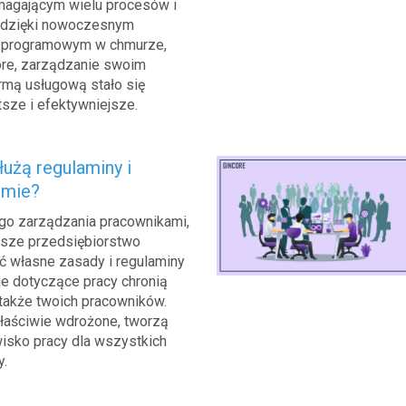
agającym wielu procesów i
k dzięki nowoczesnym
 programowym w chmurze,
core, zarządzanie swoim
rmą usługową stało się
sze i efektywniejsze.
użą regulaminy i
irmie?
go zarządzania pracownikami,
jsze przedsiębiorstwo
ć własne zasady i regulaminy
je dotyczące pracy chronią
 także twoich pracowników.
właściwie wdrożone, tworzą
isko pracy dla wszystkich
y.