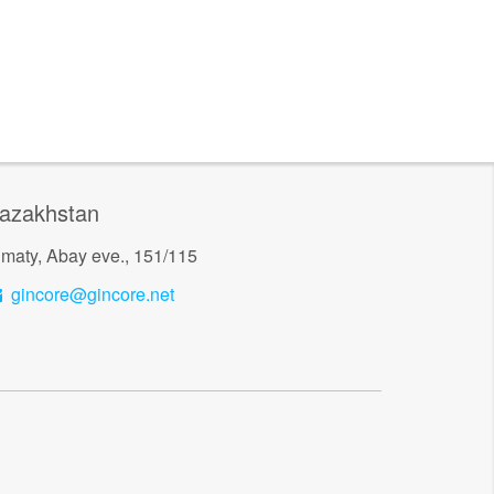
azakhstan
lmaty, Abay eve., 151/115
gincore@gincore.net