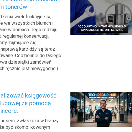
em tonerów
ądzenia wielofunkcyjne są
e we wszystkich biurach i
ane w domach. Tego rodzaju
regularnej konserwacji,
aty zajmujące się
 naprawą kartridży są teraz
iwane. Codziennie do takiego
ywa dziesiątki zamówień.
h ręcznie jest niewygodne i
alizować księgowość
sługowej za pomocą
incore.
znesem, zwłaszcza w branży
oże być skomplikowanym