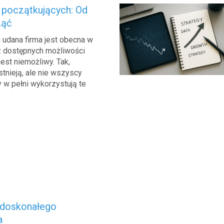
 początkujących: Od
ząć
 udana firma jest obecna w
ez dostępnych możliwości
jest niemożliwy. Tak,
tnieją, ale nie wszyscy
 w pełni wykorzystują te
 doskonałego
a