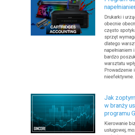
napełniani
Drukarki i urz
obecnie obecn
często spotyk
sprzęt wymaga 
dlatego warszt
napełnianiem i
bardzo poszuk
warsztatu wpł
Prowadzenie ic
nieefektywne.
Jak zoptym
w branży u
programu G
Kierowanie bi
usługowej, m