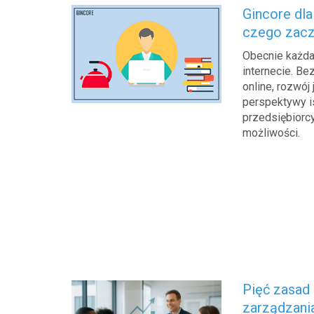
Gincore dla
czego zac
Obecnie każda
internecie. B
online, rozwój 
perspektywy is
przedsiębiorcy
możliwości.
Pięć zasad
zarządzani