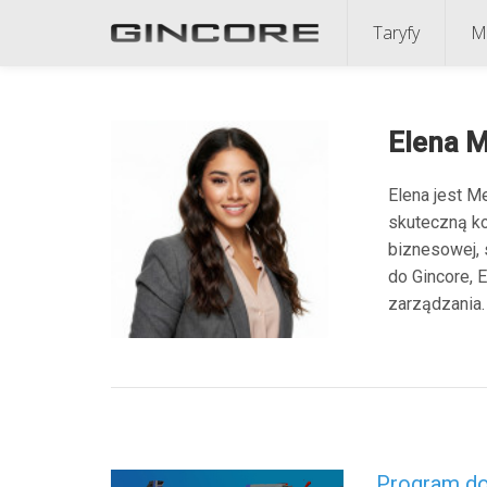
Taryfy
M
Elena M
Elena jest M
skuteczną ko
biznesowej, 
do Gincore, 
zarządzania. 
Program do