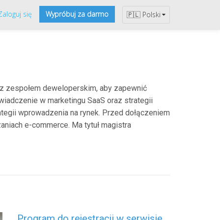
Zaloguj się
Wypróbuj za darmo
🇵🇱 Polski
e z zespołem deweloperskim, aby zapewnić
świadczenie w marketingu SaaS oraz strategii
trategii wprowadzenia na rynek. Przed dołączeniem
aniach e-commerce. Ma tytuł magistra
Program do rejestracji w serwisie