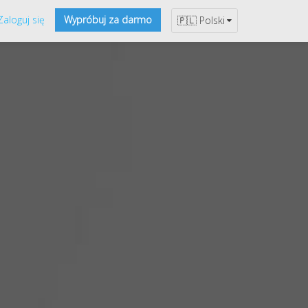
Zaloguj się
Wypróbuj za darmo
🇵🇱 Polski