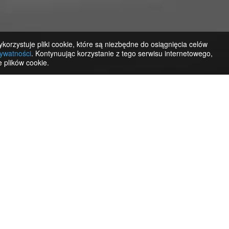
korzystuje pliki cookie, które są niezbędne do osiągnięcia celów
rywatności
. Kontynuując korzystanie z tego serwisu internetowego,
 plików cookie.
Regularne aktualizacje Gincor
Nie znaleźli Państwo potrze
kiedy zostanie dodany.
Drukarka etykiet
Integracje z telefonią, VoIP
Otrzymuj powiadomienia