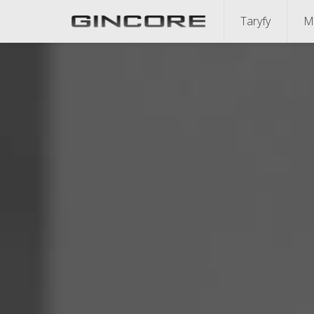
Taryfy
M