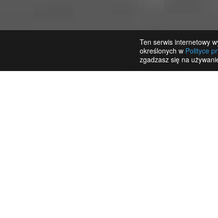
Ten serwis internetowy wy
określonych w
Polityce p
zgadzasz się na używanie
OpenAI
Google Analytics