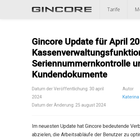
Tarife
Mö
Gincore Update für April 2
Kassenverwaltungsfunktion
Seriennummernkontrolle un
Kundendokumente
Datum der Veröffentlichung: 30 april
Autor
2024
Katerina 
Datum der Änderung: 25 august 2024
Im neuesten Update hat Gincore bedeutende Verbe
abzielen, die Arbeitsabläufe der Benutzer zu opti