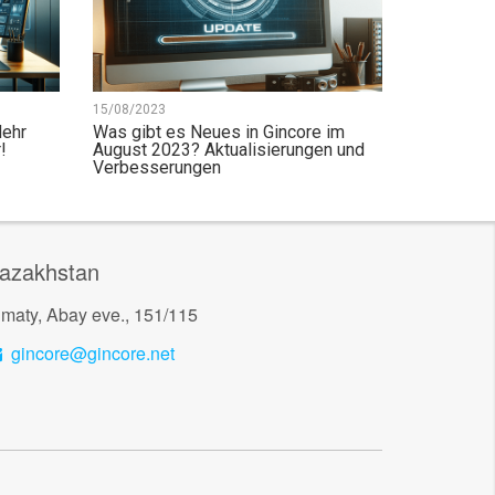
15/08/2023
Mehr
Was gibt es Neues in Gincore im
!
August 2023? Aktualisierungen und
Verbesserungen
azakhstan
lmaty, Abay eve., 151/115
gincore@gincore.net