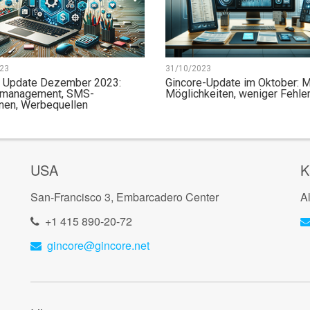
31/10/2023
23
Gincore-Update im Oktober: 
e Update Dezember 2023:
Möglichkeiten, weniger Fehler
management, SMS-
nen, Werbequellen
USA
K
San-Francisco 3, Embarcadero Center
A
+1 415 890-20-72
gincore@gincore.net