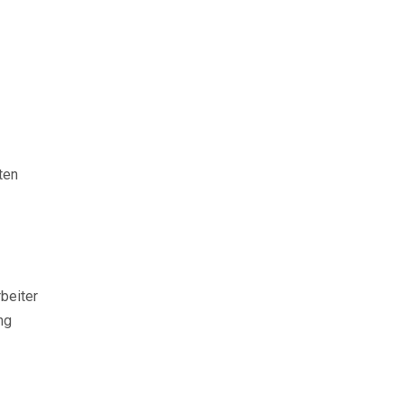
ten
beiter
ng