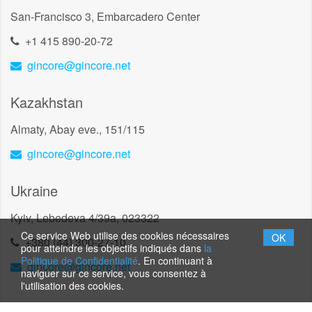
San-Francisco 3, Embarcadero Center
+1 415 890-20-72
gincore@gincore.net
Kazakhstan
Almaty, Abay eve., 151/115
gincore@gincore.net
Ukraine
Kyiv, Lebedeva 4/39a, 023322
Ce service Web utilise des cookies nécessaires
OK
+380 (44) 300-27-10
pour atteindre les objectifs indiqués dans
la
Politique de Confidentialité
. En continuant à
gincore@gincore.net
naviguer sur ce service, vous consentez à
l'utilisation des cookies.