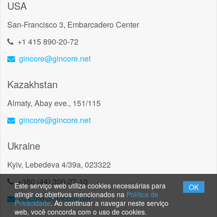
USA
San-Francisco 3, Embarcadero Center
+1 415 890-20-72
gincore@gincore.net
Kazakhstan
Almaty, Abay eve., 151/115
gincore@gincore.net
Ukraine
Kyiv, Lebedeva 4/39a, 023322
+380 (44) 300-27-10
Este serviço web utiliza cookies necessárias para
OK
atingir os objetivos mencionados na
Política de
gincore@gincore.net
Privacidade
. Ao continuar a navegar neste serviço
web, você concorda com o uso de cookies.