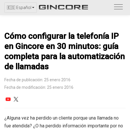
Consu
🇪🇸 Español
el
catál
Cómo configurar la telefonía IP
en Gincore en 30 minutos: guía
completa para la automatización
de llamadas
Fecha de publicación: 25 enero 2016
Fecha de modificación: 25 enero 2016
¿Alguna vez ha perdido un cliente porque una llamada no
fue atendida? ¿O ha perdido información importante por no