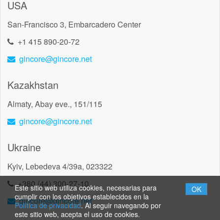
USA
San-Francisco 3, Embarcadero Center
+1 415 890-20-72
gincore@gincore.net
Kazakhstan
Almaty, Abay eve., 151/115
gincore@gincore.net
Ukraine
Kyiv, Lebedeva 4/39a, 023322
+380 (44) 300-27-10
Este sitio web utiliza cookies, necesarias para
OK
cumplir con los objetivos establecidos en la
gincore@gincore.net
Política de privacidad
. Al seguir navegando por
este sitio web, acepta el uso de cookies.