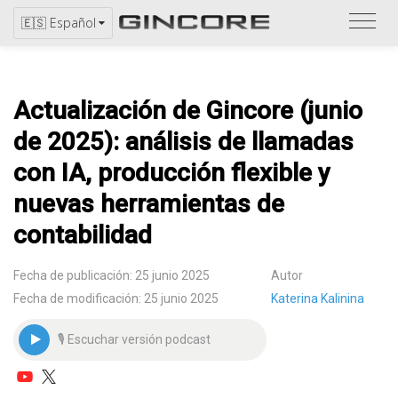
Consu
🇪🇸 Español
el
catál
Actualización de Gincore (junio
de 2025): análisis de llamadas
con IA, producción flexible y
nuevas herramientas de
contabilidad
Fecha de publicación: 25 junio 2025
Autor
Fecha de modificación: 25 junio 2025
Katerina Kalinina
🎙 Escuchar versión podcast