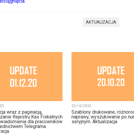
dociągnięcia.
AKTUALIZACJA
20
20/10/2020
ja wraz z paginacją,
Szablony drukowane, różnoro
anie Rejestru Kas Fiskalnych
naprawy, wyszukiwanie po n
owiadomienia dla pracowników
seryjnym. Aktualizacja
rednictwem Telegrama.
acja.