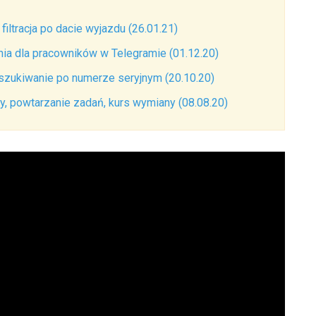
iltracja po dacie wyjazdu (26.01.21)
ia dla pracowników w Telegramie (01.12.20)
szukiwanie po numerze seryjnym (20.10.20)
y, powtarzanie zadań, kurs wymiany (08.08.20)