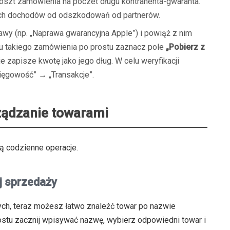
szt zamówienia na poczet długu kontrahenta-gwaranta.
ych dochodów od odszkodowań od partnerów.
awy (np. „Naprawa gwarancyjna Apple”) i powiąż z nim
u takiego zamówienia po prostu zaznacz pole
„Pobierz z
e zapisze kwotę jako jego dług. W celu weryfikacji
ęgowość” → „Transakcje”.
ządzanie towarami
ą codzienne operacje.
j sprzedaży
ch, teraz możesz łatwo znaleźć towar po nazwie
ostu zacznij wpisywać nazwę, wybierz odpowiedni towar i