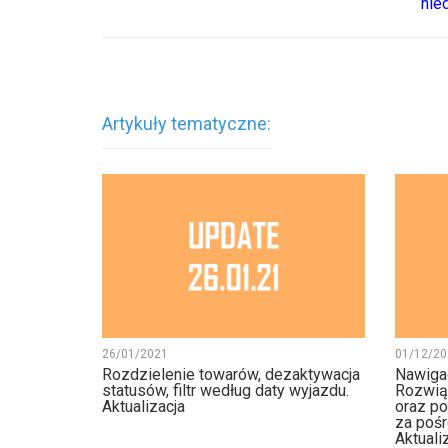
nie
Artykuły tematyczne:
26/01/2021
01/12/20
Rozdzielenie towarów, dezaktywacja
Nawigac
statusów, filtr według daty wyjazdu.
Rozwiąz
Aktualizacja
oraz p
za poś
Aktualiz