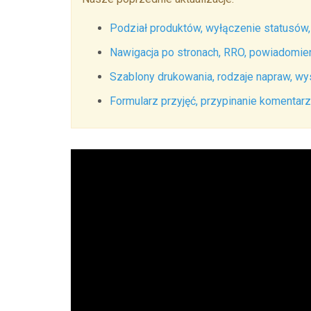
Podział produktów, wyłączenie statusów, f
Nawigacja po stronach, RRO, powiadomien
Szablony drukowania, rodzaje napraw, wy
Formularz przyjęć, przypinanie komentarz