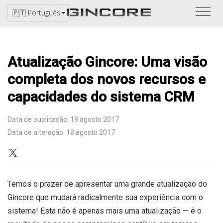
Ver
🇵🇹 Português
catál
Atualização Gincore: Uma visão
completa dos novos recursos e
capacidades do sistema CRM
Data de publicação: 18 agosto 2017
Data de alteração: 18 agosto 2017
Temos o prazer de apresentar uma grande atualização do
Gincore que mudará radicalmente sua experiência com o
sistema! Esta não é apenas mais uma atualização — é o