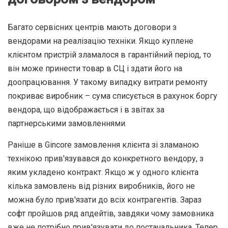
Багато сервісних центрів мають договори з
вендорами на реалізацію техніки. Якщо куплене
клієнтом пристрій зламалося в гарантійний період, то
він може принести товар в СЦ і здати його на
доопрацювання. У такому випадку витрати ремонту
покриває виробник – сума списується в рахунок боргу
вендора, що відображається і в звітах за
партнерськими замовленнями.
Раніше в Gincore замовлення клієнта зі зламаною
технікою прив'язувався до конкретного вендору, з
яким укладено контракт. Якщо ж у одного клієнта
кілька замовлень від різних виробників, його не
можна було прив'язати до всіх контрагентів. Зараз
софт пройшов ряд апдейтів, завдяки чому замовника
вже не потрібно прив'язувати до постачальника. Тепер