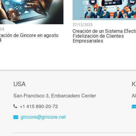
27/12/2023
24
Creación de un Sistema Efect
zación de Gincore en agosto
Fidelización de Clientes
4
Empresariales
USA
K
San-Francisco 3, Embarcadero Center
A
+1 415 890-20-72
gincore@gincore.net