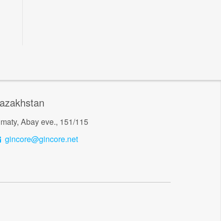
azakhstan
lmaty, Abay eve., 151/115
gincore@gincore.net