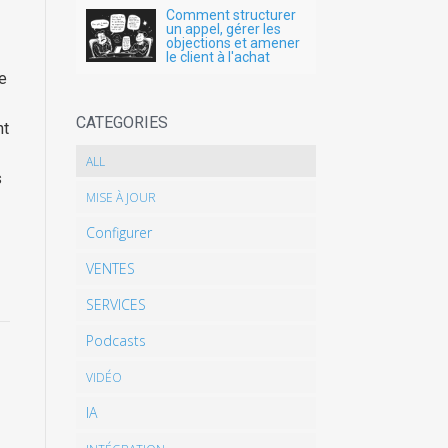
Comment structurer
un appel, gérer les
objections et amener
le client à l'achat
e
CATEGORIES
nt
ALL
s
MISE À JOUR
Configurer
VENTES
SERVICES
Podcasts
VIDÉO
IA