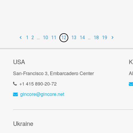
1
2
...
10
11
12
13
14
...
18
19
USA
K
San-Francisco 3, Embarcadero Center
A
+1 415 890-20-72
gincore@gincore.net
Ukraine