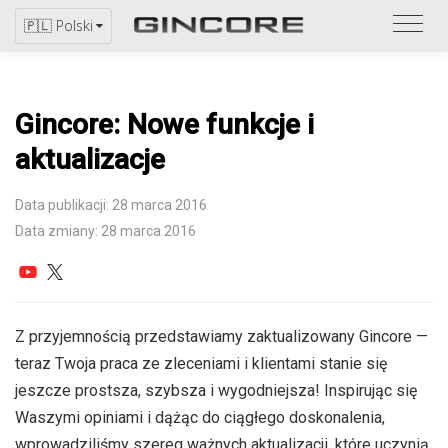
Zapo
🇵🇱 Polski
się
z
katal
Gincore: Nowe funkcje i
aktualizacje
Data publikacji: 28 marca 2016
Data zmiany: 28 marca 2016
Z przyjemnością przedstawiamy zaktualizowany Gincore —
teraz Twoja praca ze zleceniami i klientami stanie się
jeszcze prostsza, szybsza i wygodniejsza! Inspirując się
Waszymi opiniami i dążąc do ciągłego doskonalenia,
wprowadziliśmy szereg ważnych aktualizacji, które uczynią