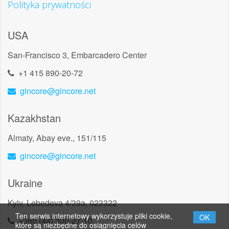
Polityka prywatności
USA
San-Francisco 3, Embarcadero Center
+1 415 890-20-72
gincore@gincore.net
Kazakhstan
Almaty, Abay eve., 151/115
gincore@gincore.net
Ukraine
Kyiv, Lebedeva 4/39a, 023322
Ten serwis internetowy wykorzystuje pliki cookie,
OK
+380 (44) 300-27-10
które są niezbędne do osiągnięcia celów