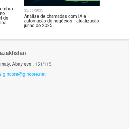
etembro
25/06/2025
 no
Análise de chamadas com IA e
el de
automação de negócios - atualização
ados
junho de 2025
azakhstan
lmaty, Abay eve., 151/115
gincore@gincore.net