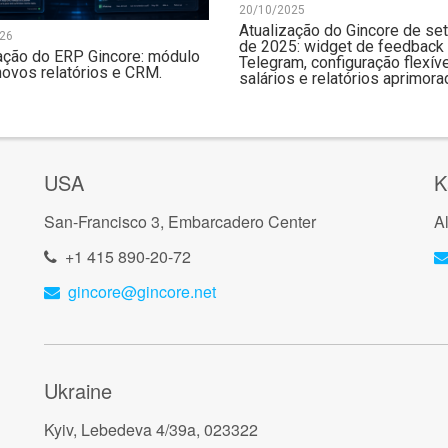
20/10/2025
Atualização do Gincore de s
26
de 2025: widget de feedback
ação do ERP Gincore: módulo
Telegram, configuração flexív
novos relatórios e CRM.
salários e relatórios aprimor
USA
K
San-Francisco 3, Embarcadero Center
A
+1 415 890-20-72
gincore@gincore.net
Ukraine
Kyiv, Lebedeva 4/39a, 023322