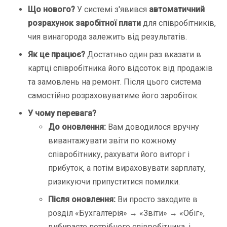
Що нового?
У системі з'явився
автоматичний
розрахунок заробітної плати
для співробітників,
чия винагорода залежить від результатів.
Як це працює?
Достатньо один раз вказати в
картці співробітника його відсоток від продажів
та замовлень на ремонт. Після цього система
самостійно розраховуватиме його заробіток.
У чому перевага?
До оновлення:
Вам доводилося вручну
вивантажувати звіти по кожному
співробітнику, рахувати його виторг і
прибуток, а потім вираховувати зарплату,
ризикуючи припуститися помилки.
Після оновлення:
Ви просто заходите в
розділ «Бухгалтерія» → «Звіти» → «Обіг»,
вибираєте потрібного співробітника, і