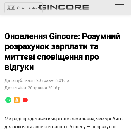
Звер
🇺🇦 Українська
до
катал
Оновлення Gincore: Розумний
розрахунок зарплати та
миттєві сповіщення про
відгуки
Дата публікації: 20 травня 2016 р.
Дата зміни: 20 травня 2016 р.
Ми раді представити чергове оновлення, яке зробить
два ключові аспекти вашого бізнесу — розрахунок