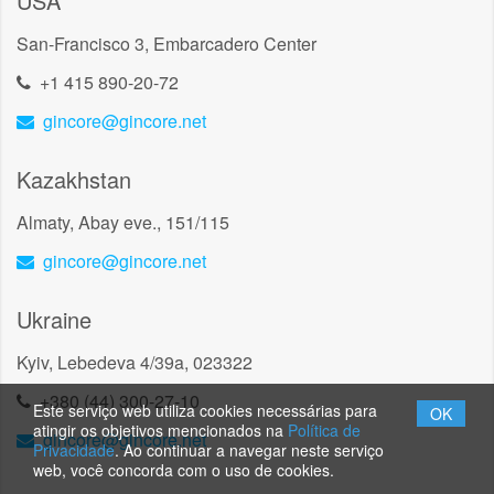
USA
San-Francisco 3, Embarcadero Center
+1 415 890-20-72
gincore@gincore.net
Kazakhstan
Almaty, Abay eve., 151/115
gincore@gincore.net
Ukraine
Kyiv, Lebedeva 4/39a, 023322
+380 (44) 300-27-10
Este serviço web utiliza cookies necessárias para
OK
atingir os objetivos mencionados na
Política de
gincore@gincore.net
Privacidade
. Ao continuar a navegar neste serviço
web, você concorda com o uso de cookies.