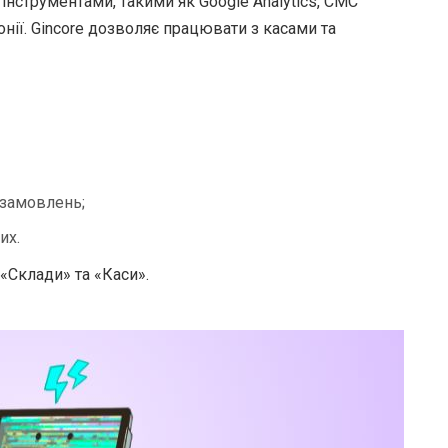
інструментами, такими як Google Analytics, СМС
нії. Gincore дозволяє працювати з касами та
 замовлень;
их.
«Склади» та «Каси».