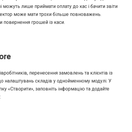
і можуть лише приймати оплату до кас і бачити звіти
иректор може мати трохи більше повноважень.
ти повернення грошей із каси.
ore
вробітників, перенесення замовлень та клієнтів із
 до налаштувань складів у однойменному модулі. У
пку «Створити», заповніть інформацію та додайте
: