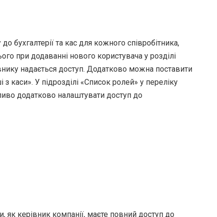
 до бухгалтерії та кас для кожного співробітника,
ього при додаванні нового користувача у розділі
івнику надається доступ. Додатково можна поставити
з каси». У підрозділі «Список ролей» у переліку
иво додатково налаштувати доступ до
, як керівник компанії, маєте повний доступ до