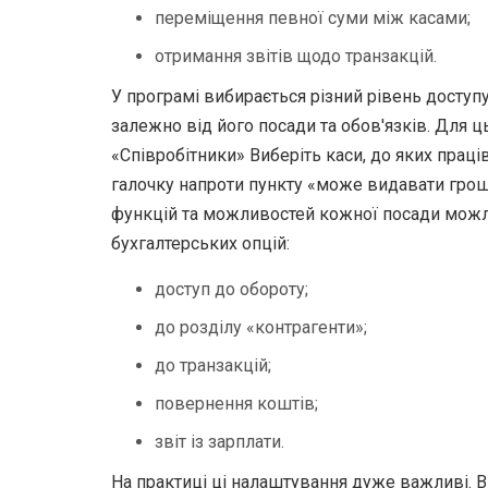
переміщення певної суми між касами;
отримання звітів щодо транзакцій.
У програмі вибирається різний рівень доступу
залежно від його посади та обов'язків. Для ц
«Співробітники» Виберіть каси, до яких прац
галочку напроти пункту «може видавати гроші 
функцій та можливостей кожної посади можл
бухгалтерських опцій:
доступ до обороту;
до розділу «контрагенти»;
до транзакцій;
повернення коштів;
звіт із зарплати.
На практиці ці налаштування дуже важливі. Ви