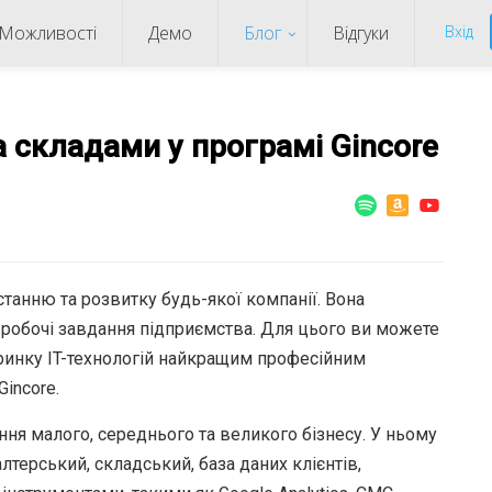
Можливості
Демо
Блог
Відгуки
Вхід
 складами у програмі Gincore
танню та розвитку будь-якої компанії. Вона
 робочі завдання підприємства. Для цього ви можете
ринку IT-технологій найкращим професійним
Gincore.
ння малого, середнього та великого бізнесу. У ньому
лтерський, складський, база даних клієнтів,