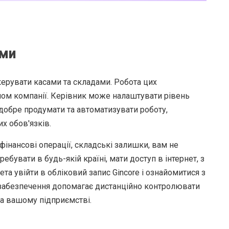
ами
б керувати касами та складами. Робота цих
алом компанії. Керівник може налаштувати рівень
добре продумати та автоматизувати роботу,
х обов'язків.
 фінансові операції, складські залишки, вам не
ебувати в будь-якій країні, мати доступ в інтернет, з
та увійти в обліковий запис Gincore і ознайомитися з
 забезпечення допомагає дистанційно контролювати
на вашому підприємстві.